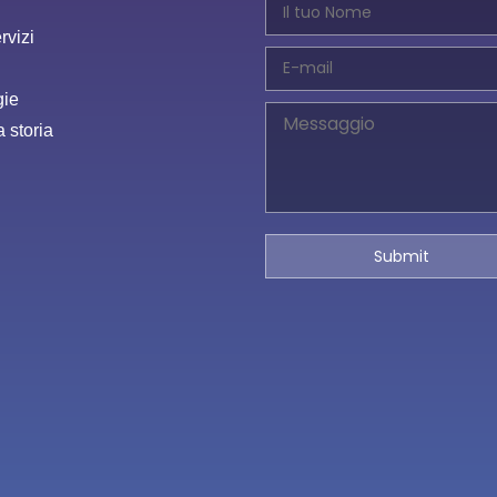
rvizi
gie
a storia