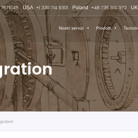
 7571048
+1 330 714 9301
+48 736 861 972
USA
Poland
U
Nostri servizi
Prodotti
Tecnol
gration
egration