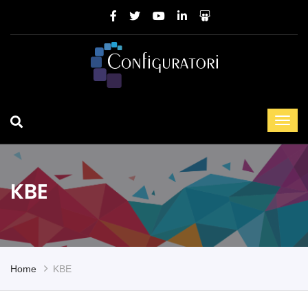
KBE
Home
KBE